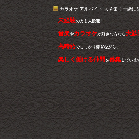
カラオケ アルバイト 大募集！一緒に
未経験
の方も大歓迎！
音楽
カラオケ
大歓
や
が好きな方なら
高時給
でしっかり稼ぎながら、
楽しく働ける仲間
募集
を
していま