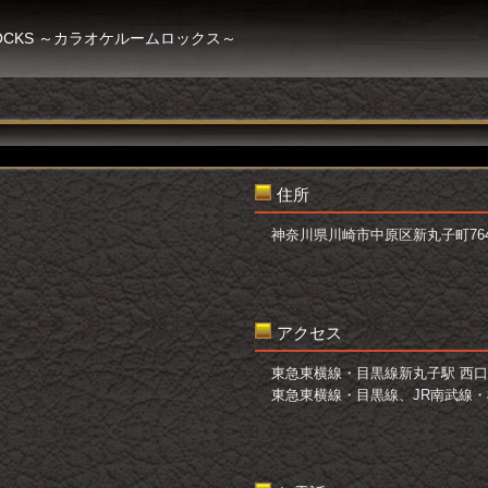
 ROCKS ～カラオケルームロックス～
住所
神奈川県川崎市中原区新丸子町764-
アクセス
東急東横線・目黒線新丸子駅 西口
東急東横線・目黒線、JR南武線・