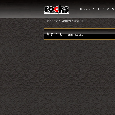
KARAOKE ROOM
トップページ
>
店舗情報
>
新丸子店
新丸子店
Shin-maruko