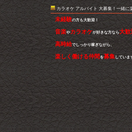
カラオケ アルバイト 大募集！一緒に
未経験
の方も大歓迎！
音楽
カラオケ
大歓
や
が好きな方なら
高時給
でしっかり稼ぎながら、
楽しく働ける仲間
募集
を
していま