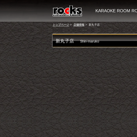
KARAOKE ROOM
トップページ
>
店舗情報
>
新丸子店
新丸子店
Shin-maruko